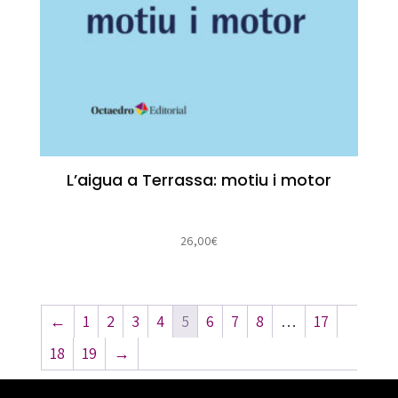
L’aigua a Terrassa: motiu i motor
26,00
€
←
1
2
3
4
5
6
7
8
…
17
18
19
→