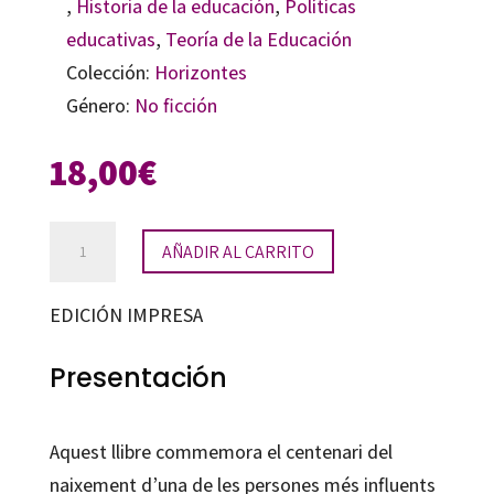
,
Historia de la educación
,
Políticas
educativas
,
Teoría de la Educación
Colección:
Horizontes
Género:
No ficción
18,00
€
Marta
AÑADIR AL CARRITO
Mata
Garriga:
EDICIÓN IMPRESA
pensament,
pedagogia
Presentación
i
política
Aquest llibre commemora el centenari del
cantidad
naixement d’una de les persones més influents