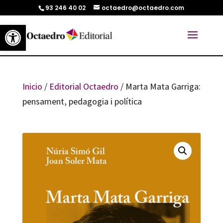
93 246 40 02
octaedro@octaedro.com
Abrir barra de herramientas
Inicio
/
Editorial Octaedro
/ Marta Mata Garriga:
pensament, pedagogia i política