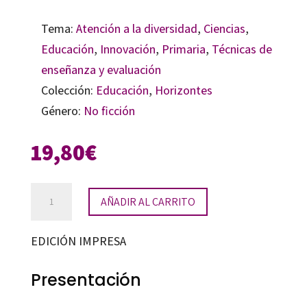
Tema:
Atención a la diversidad
,
Ciencias
,
Educación
,
Innovación
,
Primaria
,
Técnicas de
enseñanza y evaluación
Colección:
Educación
,
Horizontes
Género:
No ficción
19,80
€
Estrategias
AÑADIR AL CARRITO
para
la
EDICIÓN IMPRESA
enseñanza
de
Presentación
Ciencias