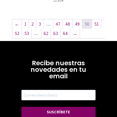
12,80
€
←
1
2
3
…
47
48
49
50
51
52
53
…
62
63
64
→
Recibe nuestras
novedades en tu
email
SUSCRÍBETE