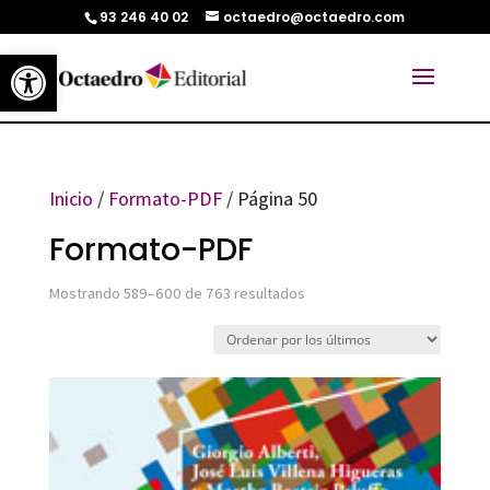
93 246 40 02
octaedro@octaedro.com
Abrir barra de herramientas
Inicio
/
Formato-PDF
/ Página 50
Formato-PDF
Ordenado
Mostrando 589–600 de 763 resultados
por
los
últimos