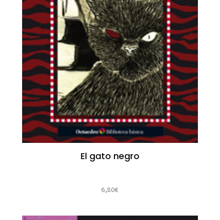
El gato negro
6,80
€