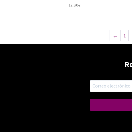
12,80
€
←
1
R