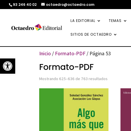
93 246 40 02
octaedro@octaedro.com
LA EDITORIAL
TEMAS
SITIOS DE OCTAEDRO
Inicio
/
Formato-PDF
/ Página 53
Abrir barra de herramientas
Formato-PDF
Ordenado
Mostrando 625–636 de 763 resultados
por
los
últimos