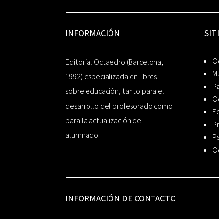
INFORMACIÓN
SIT
Oc
Editorial Octaedro (Barcelona,
Mú
1992) especializada en libros
P
sobre educación, tanto para el
O
desarrollo del profesorado como
Ed
para la actualización del
Pr
alumnado.
Ps
O
INFORMACIÓN DE CONTACTO