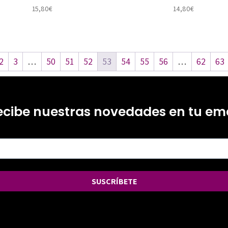
15,80
€
14,80
€
2
3
…
50
51
52
53
54
55
56
…
62
63
ecibe nuestras novedades en tu ema
SUSCRÍBETE