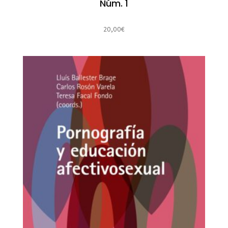
Núm. 1
20,00
€