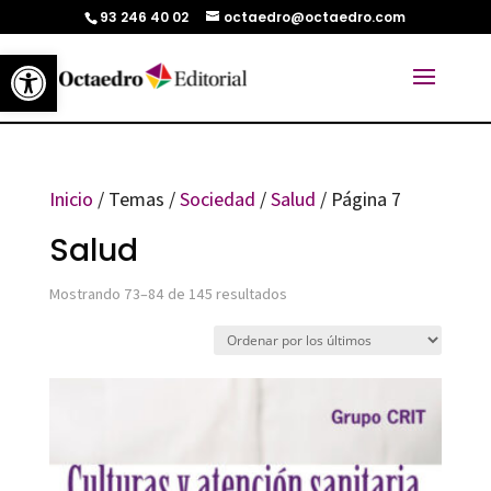
93 246 40 02
octaedro@octaedro.com
Abrir barra de herramientas
Inicio
/ Temas /
Sociedad
/
Salud
/ Página 7
Salud
Ordenado
Mostrando 73–84 de 145 resultados
por
los
últimos