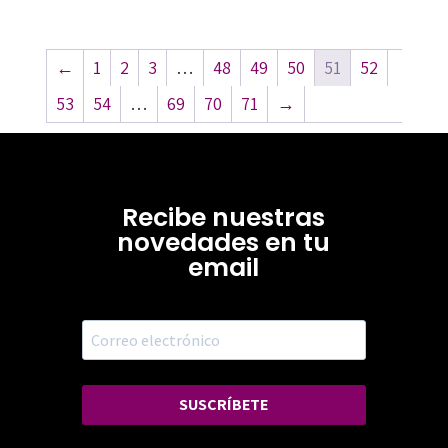
←
1
2
3
…
48
49
50
51
52
53
54
…
69
70
71
→
Recibe nuestras
novedades en tu
email
SUSCRÍBETE