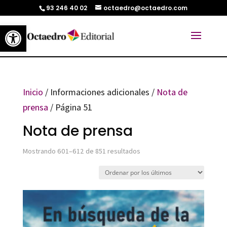
93 246 40 02
octaedro@octaedro.com
Abrir barra de herramientas
Inicio
/ Informaciones adicionales /
Nota de
prensa
/ Página 51
Nota de prensa
Ordenado
Mostrando 601–612 de 851 resultados
por
los
últimos