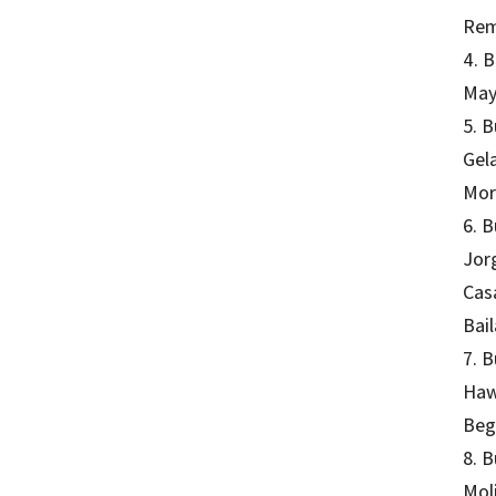
Rem
4. B
May
5. B
Gel
Mor
6. B
Jor
Cas
Bail
7. B
Haw
Beg
8. 
Moli