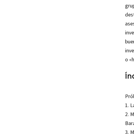
gru
des
ase
inv
buen
inv
o «h
Ín
Pról
1. L
2. M
Bar
3. 