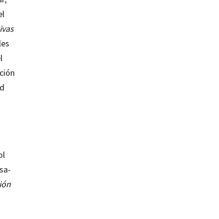
el
ivas
les
l
ación
ad
ol
sa-
ión