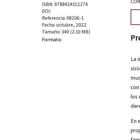
COM
ISBN: 9788419312174
alu
DOI:
Referencia: 08206-1
con
Fecha: octubre, 2022
enf
Tamaño: 340 (2.10 MB)
Pr
rara
Formato:
can
La 
sis
muc
con
los
der
En e
prop
fami