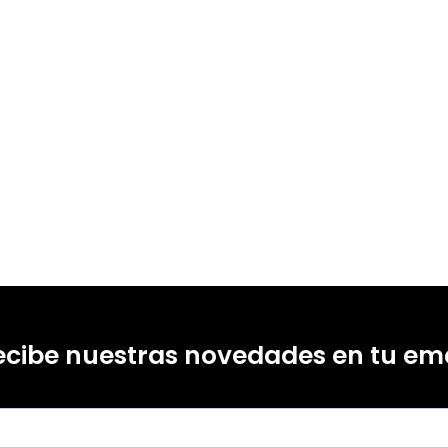
19312174
-0
-1
ecibe nuestras novedades en tu ema