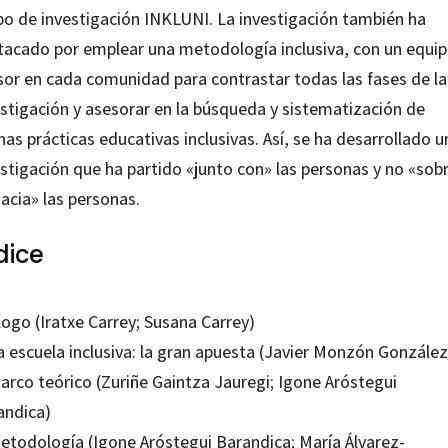
po de investigación INKLUNI. La investigación también ha
tacado por emplear una metodología inclusiva, con un equi
sor en cada comunidad para contrastar todas las fases de la
estigación y asesorar en la búsqueda y sistematización de
as prácticas educativas inclusivas. Así, se ha desarrollado u
estigación que ha partido «junto con» las personas y no «sob
acia» las personas.
dice
ogo (Iratxe Carrey; Susana Carrey)
a escuela inclusiva: la gran apuesta (Javier Monzón González
arco teórico (Zuriñe Gaintza Jauregi; Igone Aróstegui
andica)
Metodología (Igone Aróstegui Barandica; María Álvarez-