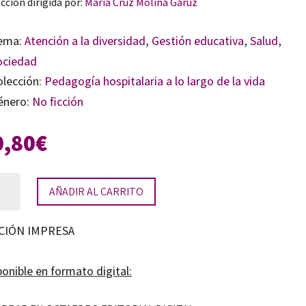
cción dirigida por:
María Cruz Molina Garuz
ema:
Atención a la diversidad
,
Gestión educativa
,
Salud
,
ociedad
olección:
Pedagogía hospitalaria a lo largo de la vida
énero:
No ficción
0,80
€
nas
AÑADIR AL CARRITO
ticas
usivas
CIÓN IMPRESA
onible en formato digital:
puesta