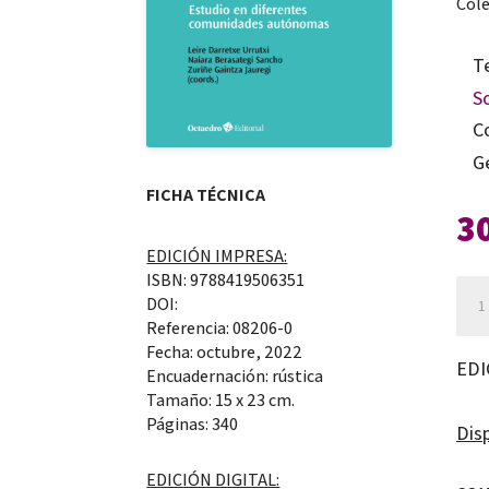
Cole
T
S
C
G
FICHA TÉCNICA
3
EDICIÓN IMPRESA:
ISBN: 9788419506351
Bue
DOI:
prác
Referencia: 08206-0
Fecha: octubre, 2022
incl
EDI
Encuadernación: rústica
en
Tamaño: 15 x 23 cm.
la
Páginas: 340
Disp
res
EDICIÓN DIGITAL:
al