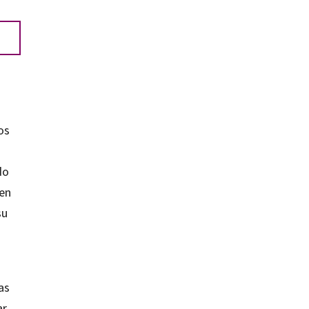
os
do
 en
su
as
r,