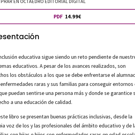
PRAR EN OCTAEDRO EDITORIAL DIGITAL
mnado
PDF
14.99€
ermedades
esentación
s
tidad
inclusión educativa sigue siendo un reto pendiente de nuestr
temas educativos. A pesar de los avances realizados, son
hos los obstáculos a los que se debe enfrentarse el alumna
 enfermedades raras y sus familias para conseguir entornos
 que puedan sentirse una persona más y donde se garantice 
echo a una educación de calidad.
ste libro se presentan buenas prácticas inclusivas, desde la
ia voz de los y las profesionales del ámbito educativo y de l
lias con hijas e hijos con enfermedades raras en edad escola