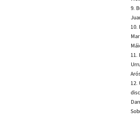
9. B
Jua
10.
Mar
Mái
11. 
Urr
Aró
12.
dis
Dar
Sob
Leire 
97884