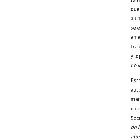
que
alu
se 
en 
trab
y l
de 
Est
aut
man
en 
Soc
de 
alu