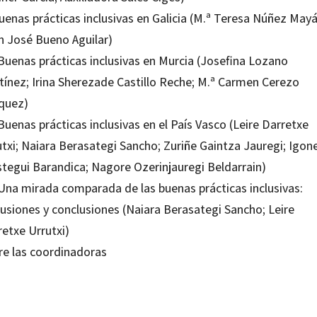
uenas prácticas inclusivas en Galicia (M.ª Teresa Núñez Mayá
n José Bueno Aguilar)
 Buenas prácticas inclusivas en Murcia (Josefina Lozano
tínez; Irina Sherezade Castillo Reche; M.ª Carmen Cerezo
quez)
Buenas prácticas inclusivas en el País Vasco (Leire Darretxe
utxi; Naiara Berasategi Sancho; Zuriñe Gaintza Jauregi; Igon
stegui Barandica; Nagore Ozerinjauregi Beldarrain)
 Una mirada comparada de las buenas prácticas inclusivas:
cusiones y conclusiones (Naiara Berasategi Sancho; Leire
retxe Urrutxi)
re las coordinadoras
Darretxe Urrutxi; Naiara Berasategi Sancho; Zuriñe Gaintza Jauregi
19506351