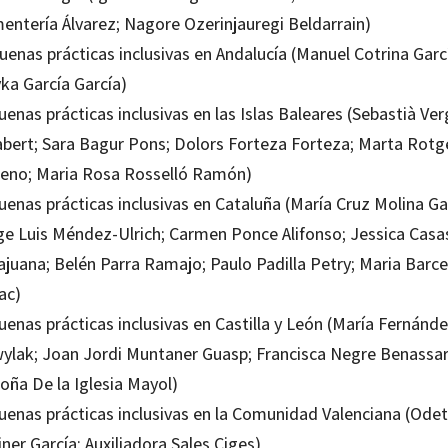
entería Álvarez; Nagore Ozerinjauregi Beldarrain)
uenas prácticas inclusivas en Andalucía (Manuel Cotrina Garc
ka García García)
uenas prácticas inclusivas en las Islas Baleares (Sebastià Ver
abert; Sara Bagur Pons; Dolors Forteza Forteza; Marta Rotg
eno; Maria Rosa Rosselló Ramón)
uenas prácticas inclusivas en Cataluña (María Cruz Molina Ga
ge Luis Méndez-Ulrich; Carmen Ponce Alifonso; Jessica Casa
ajuana; Belén Parra Ramajo; Paulo Padilla Petry; Maria Barce
ac)
uenas prácticas inclusivas en Castilla y León (María Fernánd
ylak; Joan Jordi Muntaner Guasp; Francisca Negre Benassar
oña De la Iglesia Mayol)
Buenas prácticas inclusivas en la Comunidad Valenciana (Odet
ner García; Auxiliadora Sales Ciges)