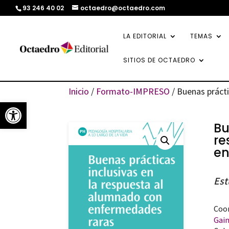
93 246 40 02
octaedro@octaedro.com
LA EDITORIAL
TEMAS
SITIOS DE OCTAEDRO
Inicio
/
Formato-IMPRESO
/ Buenas prácti
Abrir barra de herramientas
Bu
re
en
Est
Coor
Gain