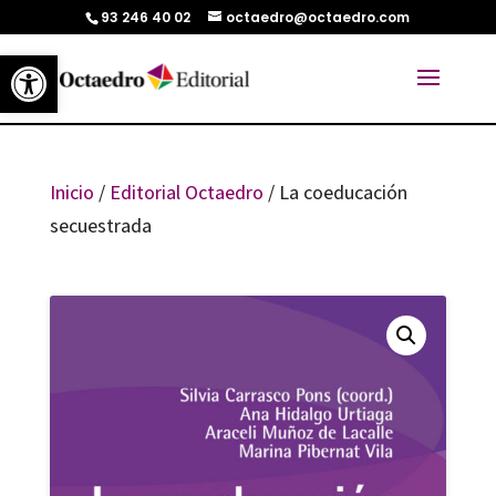
93 246 40 02
octaedro@octaedro.com
Abrir barra de herramientas
Inicio
/
Editorial Octaedro
/ La coeducación
secuestrada