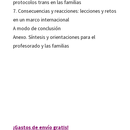
protocolos trans en las familias
7. Consecuencias y reacciones: lecciones y retos
en un marco internacional
A modo de conclusión
Anexo. Síntesis y orientaciones para el
profesorado y las familias
Ana Hidalgo Urtiaga; Araceli Muñoz de Lacalle; Marina Pibernat Vila; Silvia
Carrasco Pons
9788419506290
9788419506306
09146-0
09146-4
¡Gastos de envío gratis!