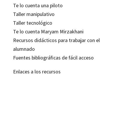
Te lo cuenta una piloto
Taller manipulativo
Taller tecnológico
Te lo cuenta Maryam Mirzakhani
Recursos didácticos para trabajar con el
alumnado
Fuentes bibliográficas de fácil acceso
Enlaces a los recursos
Beatriz Álvarez Díaz; Ixchel Dzohara Gutiérrez Rodríguez; Marta Pérez
Rodríguez
9788419506238
9788419023254
13184-0