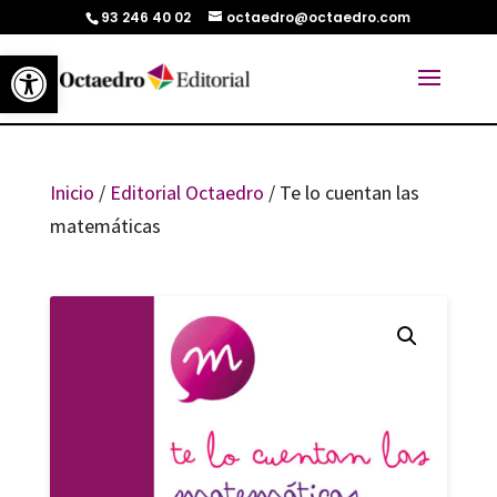
93 246 40 02
octaedro@octaedro.com
Abrir barra de herramientas
Inicio
/
Editorial Octaedro
/ Te lo cuentan las
matemáticas