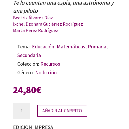
Te lo cuentan una espía, una astrónoma y
una piloto
Beatriz Álvarez Díaz
Ixchel Dzohara Gutiérrez Rodríguez
Marta Pérez Rodríguez
Tema:
Educación
,
Matemáticas
,
Primaria
,
Secundaria
Colección:
Recursos
Género:
No ficción
24,80
€
Te
AÑADIR AL CARRITO
lo
cuentan
EDICIÓN IMPRESA