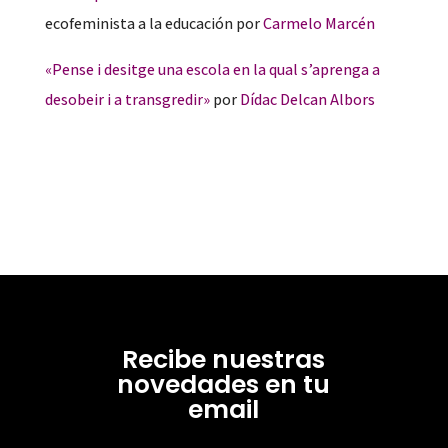
ecofeminista a la educación por
Carmelo Marcén
«Pense i desitge una escola en la qual s’aprenga a
desobeir i a transgredir»
por
Dídac Delcan Albors
Recibe nuestras
novedades en tu
email