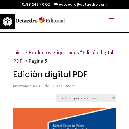
93 246 40 02
octaedro@octaedro.com
Abrir barra de herramientas
Inicio
/
Productos etiquetados “Edición digital
PDF”
/ Página 5
Edición digital PDF
Ordenado
Mostrando 49–60 de 131 resultados
por
los
últimos