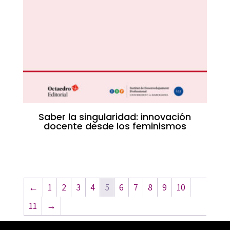
Saber la singularidad: innovación
docente desde los feminismos
←
1
2
3
4
5
6
7
8
9
10
11
→