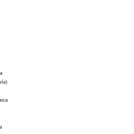
na
ría)
aica
a