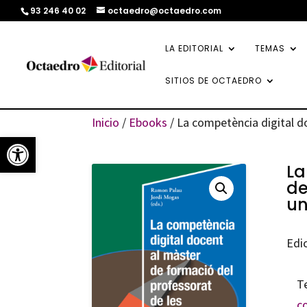
93 246 40 02
octaedro@octaedro.com
LA EDITORIAL
TEMAS
SITIOS DE OCTAEDRO
Inicio
/
Ebooks
/ La competència digital d
Abrir barra de herramientas
La
de
un
Edi
T
c