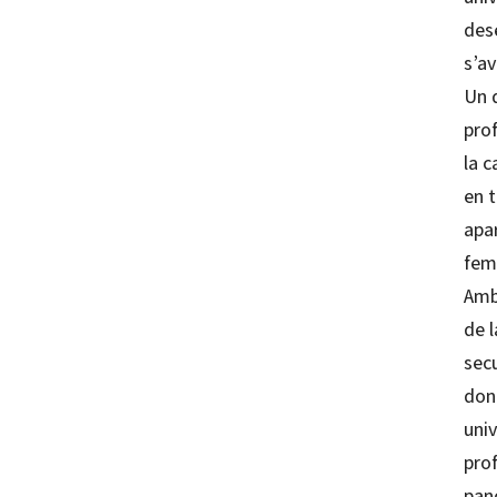
des
s’av
Un d
pro
la 
en t
apar
fem
Amb 
de 
secu
don
univ
prof
pano