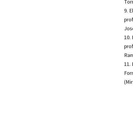
Tor
9. 
prof
Jos
10.
prof
Ramo
11.
For
(Mi
Jordi
97884
82001-