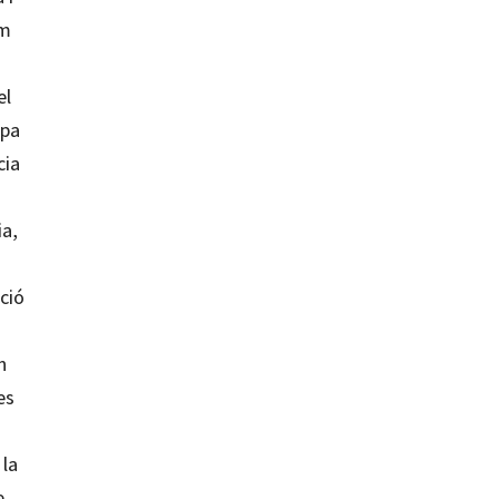
om
el
upa
cia
ia,
ció
n
es
 la
e.