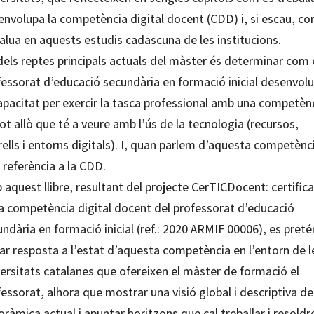
envolupa la competència digital docent (CDD) i, si escau, c
alua en aquests estudis cadascuna de les institucions.
els reptes principals actuals del màster és determinar com 
fessorat d’educació secundària en formació inicial desenvol
capacitat per exercir la tasca professional amb una competèn
ot allò que té a veure amb l’ús de la tecnologia (recursos,
ells i entorns digitals). I, quan parlem d’aquesta competènc
 referència a la CDD.
aquest llibre, resultant del projecte CerTICDocent: certifica
la competència digital docent del professorat d’educació
ndària en formació inicial (ref.: 2020 ARMIF 00006), es preté
ar resposta a l’estat d’aquesta competència en l’entorn de l
ersitats catalanes que ofereixen el màster de formació el
essorat, alhora que mostrar una visió global i descriptiva de
ràmica actual i apuntar horitzons que cal treballar i resoldr