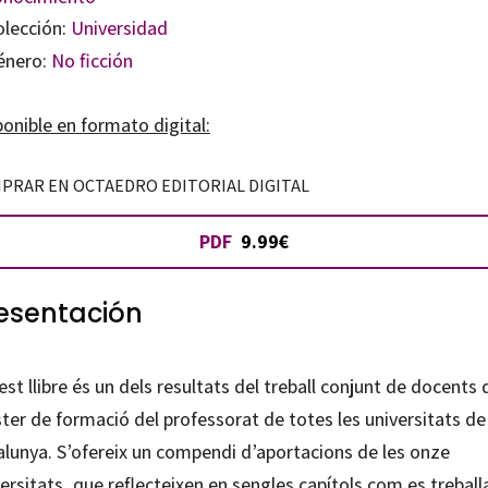
olección:
Universidad
énero:
No ficción
onible en formato digital:
PRAR EN OCTAEDRO EDITORIAL DIGITAL
PDF
9.99€
esentación
st llibre és un dels resultats del treball conjunt de docents 
ter de formació del professorat de totes les universitats de
alunya. S’ofereix un compendi d’aportacions de les onze
ersitats, que reflecteixen en sengles capítols com es treballa