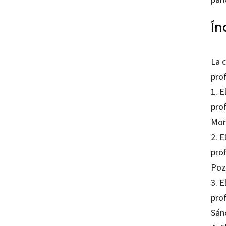
Ín
La 
pro
1. 
pro
Mor
2. 
prof
Poz
3. 
pro
Sán