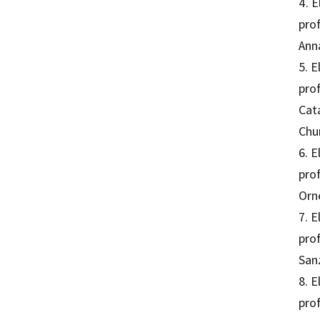
4. 
prof
Ann
5. 
prof
Cat
Chu
6. 
pro
Orn
7. 
pro
San
8. 
pro