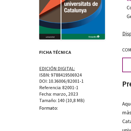
C
G
Disp
COM
FICHA TÉCNICA
EDICIÓN DIGITAL:
ISBN: 9788419506924
DOI: 10.36006/82001-1
Pr
Referencia: 82001-1
Fecha: marzo, 2023
Tamaño: 140 (10,8 MB)
Aque
Formato:
màs
Cat
univ