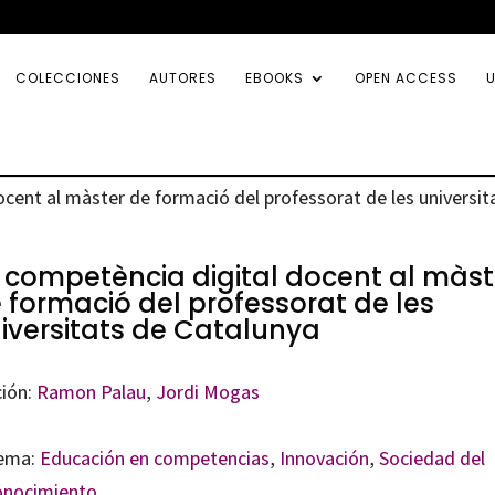
COLECCIONES
AUTORES
EBOOKS
OPEN ACCESS
U
ocent al màster de formació del professorat de les universit
 competència digital docent al màst
 formació del professorat de les
iversitats de Catalunya
ción:
Ramon Palau
,
Jordi Mogas
ema:
Educación en competencias
,
Innovación
,
Sociedad del
onocimiento