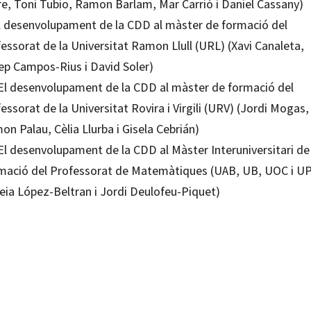
re, Toni Tubio, Ramon Barlam, Mar Carrió i Daniel Cassany)
El desenvolupament de la CDD al màster de formació del
essorat de la Universitat Ramon Llull (URL) (Xavi Canaleta,
ep Campos-Rius i David Soler)
 El desenvolupament de la CDD al màster de formació del
essorat de la Universitat Rovira i Virgili (URV) (Jordi Mogas,
n Palau, Cèlia Llurba i Gisela Cebrián)
 El desenvolupament de la CDD al Màster Interuniversitari de
mació del Professorat de Matemàtiques (UAB, UB, UOC i U
reia López-Beltran i Jordi Deulofeu-Piquet)
 Mogas; Ramon Palau
19506924
1