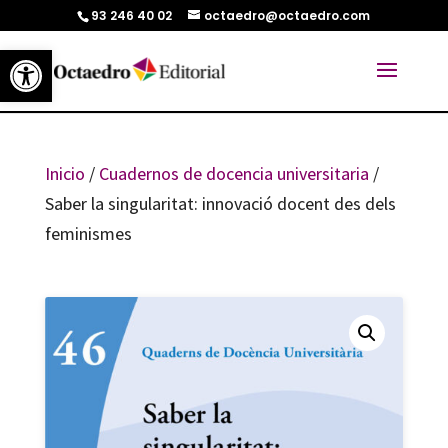
93 246 40 02
octaedro@octaedro.com
Abrir barra de herramientas
Inicio
/
Cuadernos de docencia universitaria
/
Saber la singularitat: innovació docent des dels
feminismes