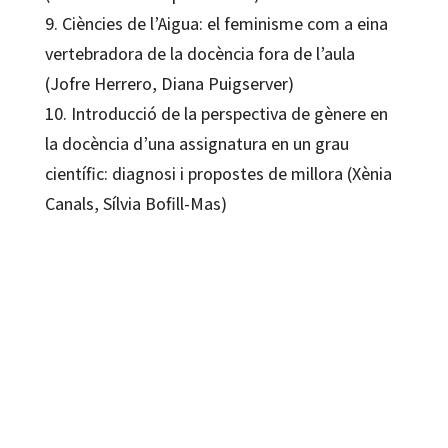
9. Ciències de l’Aigua: el feminisme com a eina
vertebradora de la docència fora de l’aula
(Jofre Herrero, Diana Puigserver)
10. Introducció de la perspectiva de gènere en
la docència d’una assignatura en un grau
científic: diagnosi i propostes de millora (Xènia
Canals, Sílvia Bofill-Mas)
Patrícia Victòria Martínez i Àlvarez
9788419312495
80546-1