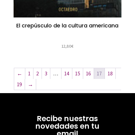
El crepúsculo de la cultura americana
12,80
€
←
1
2
3
…
14
15
16
17
18
19
→
Recibe nuestras
novedades en tu
email