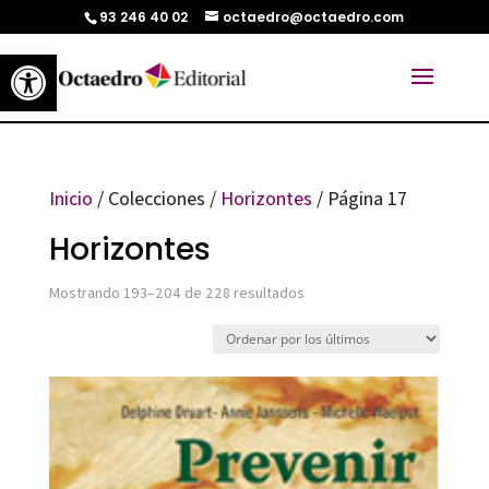
93 246 40 02
octaedro@octaedro.com
Abrir barra de herramientas
Inicio
/ Colecciones /
Horizontes
/ Página 17
Horizontes
Ordenado
Mostrando 193–204 de 228 resultados
por
los
últimos