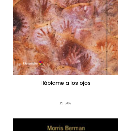
Háblame a los ojos
19,80
€