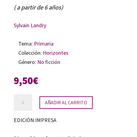
( a partir de 6 años)
Sylvain Landry
Tema:
Primaria
Colección:
Horizontes
Género:
No ficción
9,50
€
Mi
AÑADIR AL CARRITO
primer
libro
EDICIÓN IMPRESA
de
ajedrez