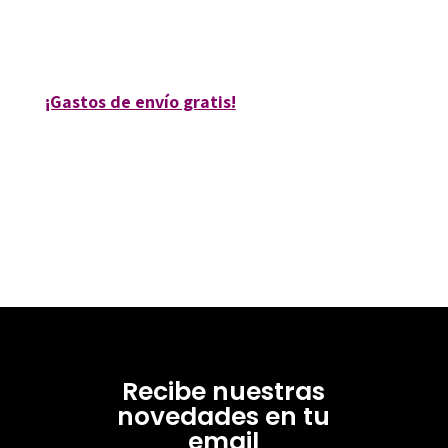
978848063-791
9020-0
¡Gastos de envío gratis!
Recibe nuestras
novedades en tu
email