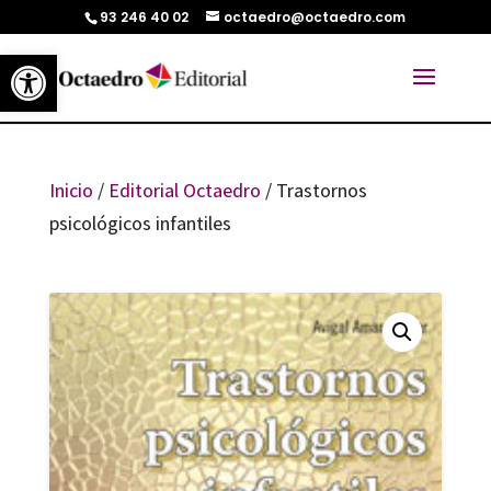
93 246 40 02
octaedro@octaedro.com
Abrir barra de herramientas
Inicio
/
Editorial Octaedro
/ Trastornos
psicológicos infantiles