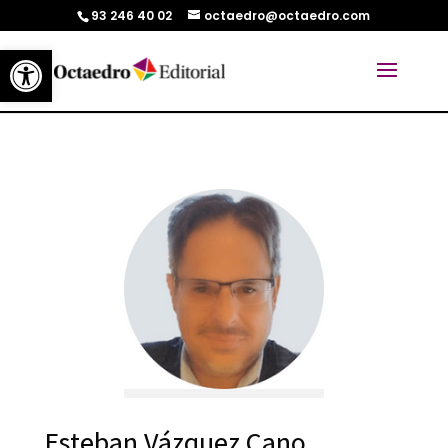
93 246 40 02
octaedro@octaedro.com
Abrir barra de herramientas
Esteban Vázquez Cano