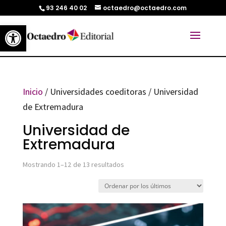
93 246 40 02
octaedro@octaedro.com
Abrir barra de herramientas
Inicio
/ Universidades coeditoras / Universidad
de Extremadura
Universidad de
Extremadura
Ordenado
Mostrando 1–12 de 13 resultados
por
los
últimos