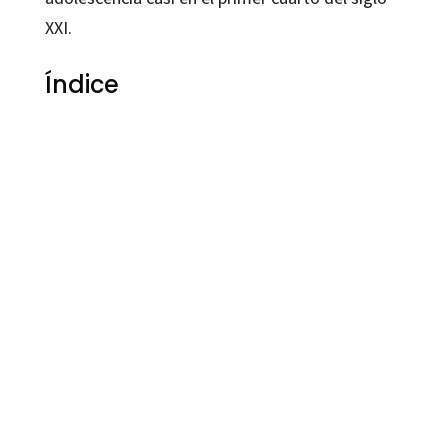
XXI.
Índice
Antonio Salvador Jiménez Hernández, Cindy Joulieth Castro Ramírez, Maribel Vergara Arboleda, Ruth Stella Chacón Pinilla
9788419690005
90016-1