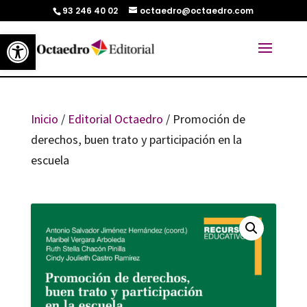
93 246 40 02
octaedro@octaedro.com
Abrir barra de herramientas
Inicio
/
Editorial Octaedro
/ Promoción de
derechos, buen trato y participación en la
escuela