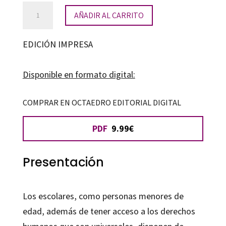
Promoción
AÑADIR AL CARRITO
de
derechos,
EDICIÓN IMPRESA
buen
trato
Disponible en formato digital:
y
participación
COMPRAR EN OCTAEDRO EDITORIAL DIGITAL
en
PDF
9.99€
la
escuela
cantidad
Presentación
Los escolares, como personas menores de
edad, además de tener acceso a los derechos