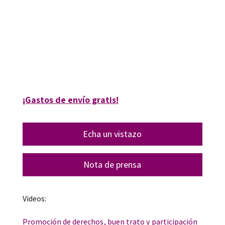
9788419312266
9788419690128
10476-0
10476-1
¡Gastos de envío gratis!
Echa un vistazo
Nota de prensa
Videos:
Promoción de derechos, buen trato y participación