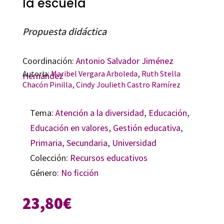
la escuela
Propuesta didáctica
Coordinación:
Antonio Salvador Jiménez
Autoria:
Maribel Vergara Arboleda
,
Ruth Stella
Hernández
Chacón Pinilla,
Cindy Joulieth Castro Ramírez
Tema:
Atención a la diversidad
,
Educación
,
Educación en valores
,
Gestión educativa
,
Primaria
,
Secundaria
,
Universidad
Colección:
Recursos educativos
Género:
No ficción
23,80
€