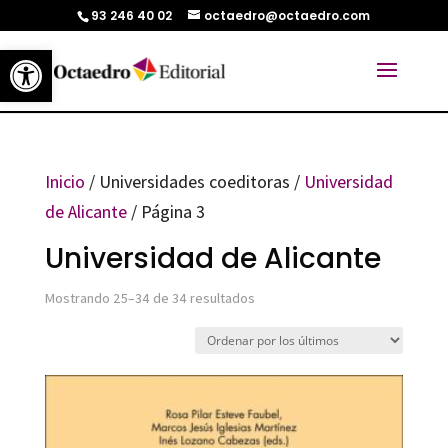
93 246 40 02
octaedro@octaedro.com
Abrir barra de herramientas
Inicio
/ Universidades coeditoras /
Universidad
de Alicante
/ Página 3
Universidad de Alicante
Ordenado
Mostrando 25–34 de 34 resultados
por
los
últimos