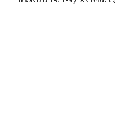
universitaria (TFG, TFM y tesis doctorales)
Rosana Satorre Cuerda
9788419023193
16343-1