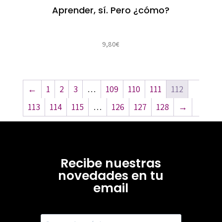
Aprender, sí. Pero ¿cómo?
9,80
€
←
1
2
3
…
109
110
111
112
113
114
115
…
126
127
128
→
Recibe nuestras
novedades en tu
email