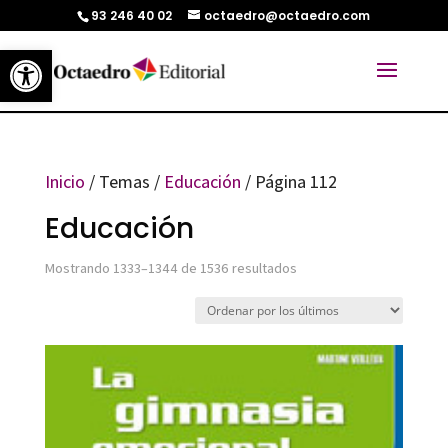
93 246 40 02
octaedro@octaedro.com
Abrir barra de herramientas
Inicio
/ Temas /
Educación
/ Página 112
Educación
Ordenado
Mostrando 1333–1344 de 1536 resultados
por
los
últimos