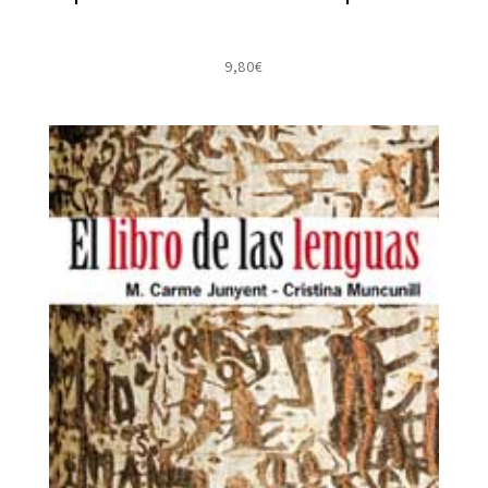
9,80
€