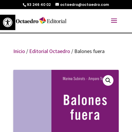
93 246 40 02
octaedro@octaedro.com
Abrir barra de herramientas
Inicio
/
Editorial Octaedro
/ Balones fuera