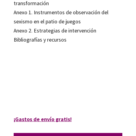
transformación
Anexo 1. Instrumentos de observación del
sexismo en el patio de juegos
Anexo 2. Estrategias de intervención
Bibliografías y recursos
Amparo Tomé; Marina Subirats
9788480638951
9788499210735
10104-0
10104-1
¡Gastos de envío gratis!