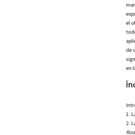
marc
exp
el o
tod
apl
de 
sig
en l
Ín
Int
1. L
2. 
Rod