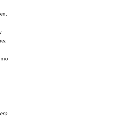
men,
y
nea
como
ero