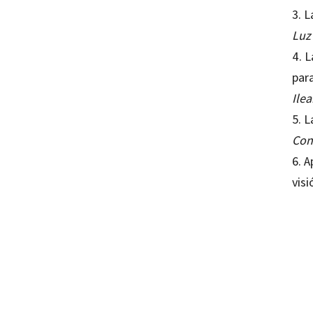
3. 
Luz
4. 
par
Ile
5. L
Con
6. A
vis
Mª Luz
97884
10112-