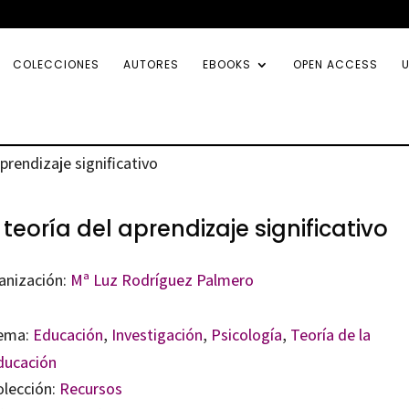
COLECCIONES
AUTORES
EBOOKS
OPEN ACCESS
U
aprendizaje significativo
 teoría del aprendizaje significativo
anización:
Mª Luz Rodríguez Palmero
ema:
Educación
,
Investigación
,
Psicología
,
Teoría de la
ducación
olección:
Recursos