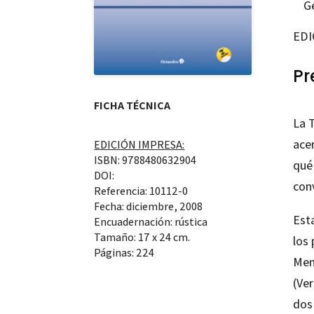
G
EDI
Pr
FICHA TÉCNICA
La T
ace
EDICIÓN IMPRESA:
ISBN: 9788480632904
qué
DOI:
con
Referencia: 10112-0
Fecha: diciembre, 2008
Est
Encuadernación: rústica
Tamaño: 17 x 24 cm.
los 
Páginas: 224
Men
(Ver
dos