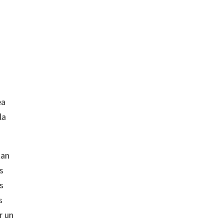
ea
la
tan
s
s
s
r un