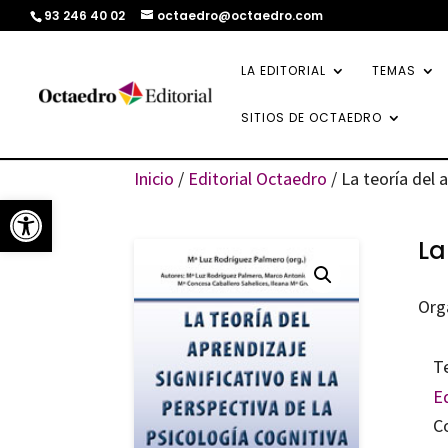
93 246 40 02
octaedro@octaedro.com
LA EDITORIAL
TEMAS
SITIOS DE OCTAEDRO
Inicio
/
Editorial Octaedro
/ La teoría del 
Abrir barra de herramientas
La
Org
T
E
C