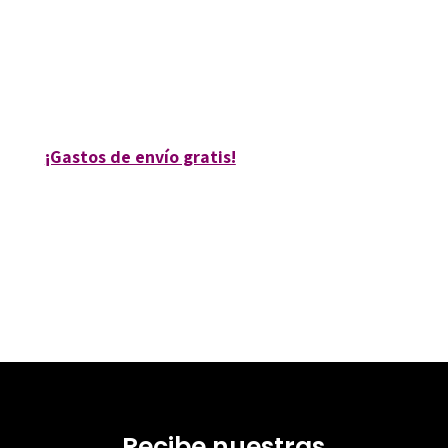
9788499213620
10111-0
10111-1
¡Gastos de envío gratis!
Recibe nuestras