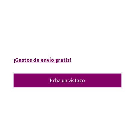
9788499211053
9788499211114
10106-0
10106-1
¡Gastos de envío gratis!
Echa un vistazo