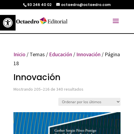
93 246 40 02
octaedro@octaedro.com
Abrir barra de herramientas
Inicio
/ Temas /
Educación
/
Innovación
/ Página
18
Innovación
Ordenado
Mostrando 205–216 de 340 resultados
por
los
últimos