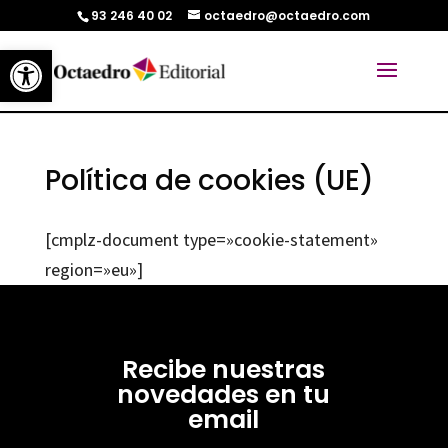
93 246 40 02
octaedro@octaedro.com
Abrir barra de herramientas
Política de cookies (UE)
[cmplz-document type=»cookie-statement»
region=»eu»]
Recibe nuestras
novedades en tu
email