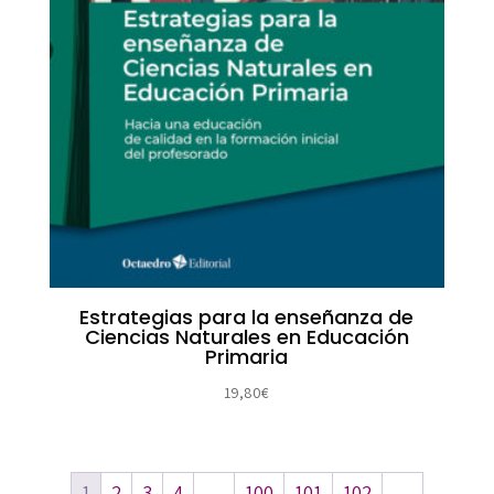
Estrategias para la enseñanza de
Ciencias Naturales en Educación
Primaria
19,80
€
1
2
3
4
…
100
101
102
→