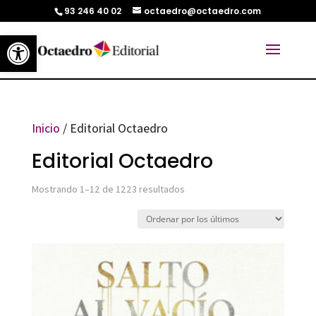
93 246 40 02
octaedro@octaedro.com
Abrir barra de herramientas
Inicio
/ Editorial Octaedro
Editorial Octaedro
Ordenado
Mostrando 1–12 de 1223 resultados
por
los
últimos