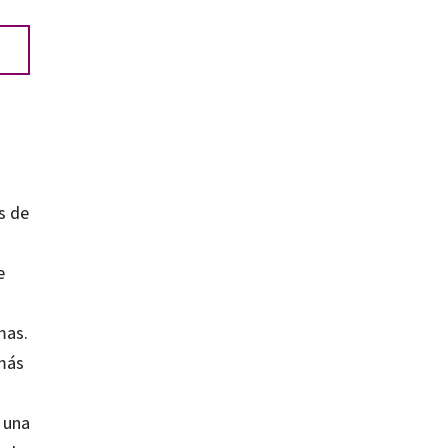
s de
e
mas.
 más
 una