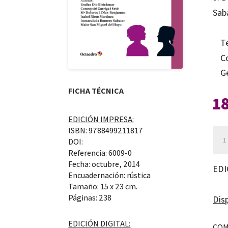
Sab
T
C
G
FICHA TÉCNICA
1
EDICIÓN IMPRESA:
ISBN: 9788499211817
Muj
DOI:
tra
Referencia: 6009-0
a
Fecha: octubre, 2014
EDI
Encuadernación: rústica
muj
Tamaño: 15 x 23 cm.
can
Páginas: 238
Disp
EDICIÓN DIGITAL:
COM