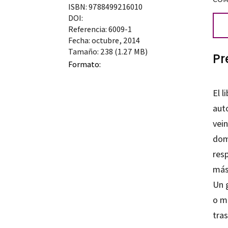
ISBN: 9788499216010
DOI:
Referencia: 6009-1
Fecha: octubre, 2014
Tamaño: 238 (1.27 MB)
Pr
Formato:
El l
aut
vein
dom
resp
más 
Un 
o me
tra