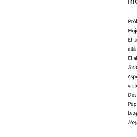
Ín
Pró
Muj
El l
allá
El a
Ben
Asp
vio
Des
Pape
la a
Hoy