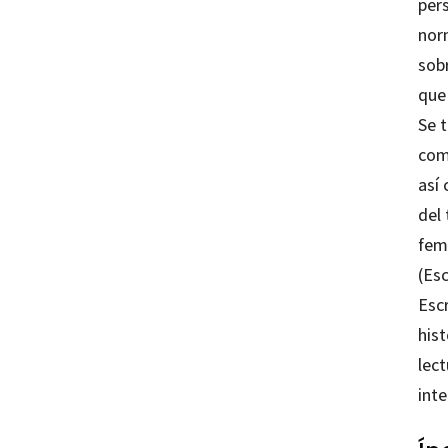
pers
nor
sob
que
Se t
comp
así 
del 
fem
(Esc
Escr
hist
lec
int