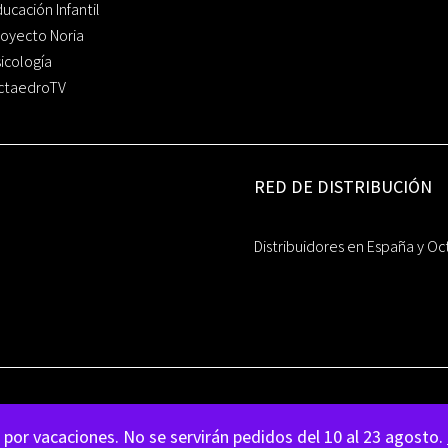
ucación Infantil
oyecto Noria
icología
ctaedroTV
RED DE DISTRIBUCIÓN
Distribuidores en España y Oc
por vacaciones. No se servirán pedidos del 10 al 23 agosto.