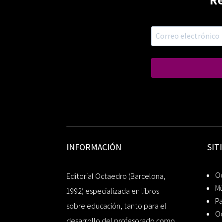
R
INFORMACIÓN
SIT
Oc
Editorial Octaedro (Barcelona,
Mú
1992) especializada en libros
P
sobre educación, tanto para el
O
desarrollo del profesorado como