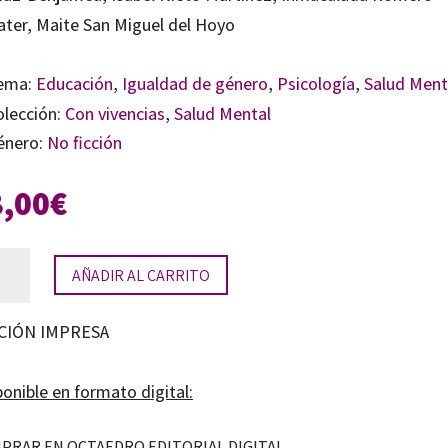
ater, Maite San Miguel del Hoyo
ema:
Educación
,
Igualdad de género
,
Psicología
,
Salud Ment
olección:
Con vivencias
,
Salud Mental
énero:
No ficción
8,00
€
eres
AÑADIR AL CARRITO
tando
CIÓN IMPRESA
eres
tidad
onible en formato digital:
PRAR EN OCTAEDRO EDITORIAL DIGITAL