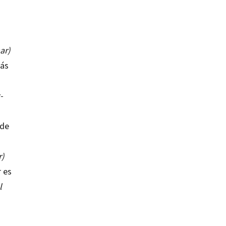
ar)
más
-
 de
r)
r es
l