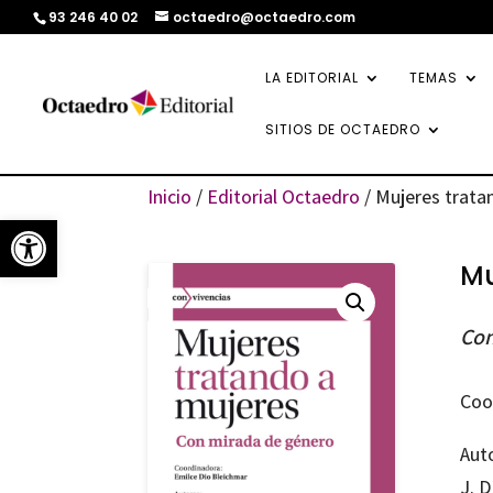
93 246 40 02
octaedro@octaedro.com
LA EDITORIAL
TEMAS
SITIOS DE OCTAEDRO
Inicio
/
Editorial Octaedro
/ Mujeres trata
Abrir barra de herramientas
Mu
Con
Coo
Aut
J. 