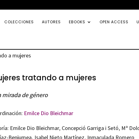
COLECCIONES
AUTORES
EBOOKS
OPEN ACCESS
U
ndo a mujeres
jeres tratando a mujeres
 mirada de género
rdinación:
Emilce Dio Bleichmar
oría: Emilce Dio Bleichmar, Concepció Garriga i Setó, Mª Dol
Díaz-Benjumea, Isabel Nieto Martínez, Inmaculada Romero