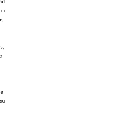
dad
ido
os
s,
to
de
 su