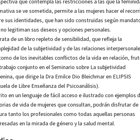
pectiva que contempla las restricciones a las que la femini
mativa se ve sometida, permite a las mujeres hacer el recorr
re sus identidades, que han sido construidas según mandat
 no legitiman sus deseos y opciones personales.
rata de un libro repleto de sensibilidad, que refleja la
lejidad de la subjetividad y de las relaciones interpersonale
como de los inevitables conflictos de la vida en relación, fru
trabajo conjunto en el Seminario sobre La subjetividad
enina, que dirige la Dra
Emilce Dio Bleichmar
en ELIPSIS
uela de Libre Enseñanza del Psicoanálisis).
ito en un lenguaje de fácil acceso e ilustrado con ejemplos 
orias de vida de mujeres que consultan, podrán disfrutar de
tura tanto los profesionales como todas aquellas personas
eresadas en la mirada de género y la salud mental.