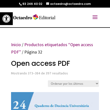
93 246 40 02
octaedro@octaedro.com
Abrir barra de herramientas
Inicio
/
Productos etiquetados “Open access
PDF”
/ Página 32
Open access PDF
Ordenado
Mostrando 373–384 de 397 resultados
por
los
últimos