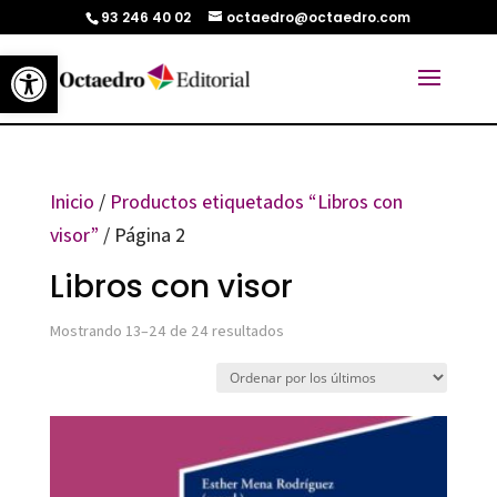
93 246 40 02
octaedro@octaedro.com
Abrir barra de herramientas
Inicio
/
Productos etiquetados “Libros con
visor”
/ Página 2
Libros con visor
Ordenado
Mostrando 13–24 de 24 resultados
por
los
últimos