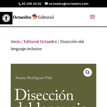
93 246 40 02
octaedro@octaedro.com
Abrir barra de herramientas
Inicio
/
Editorial Octaedro
/ Disección del
lenguaje inclusivo