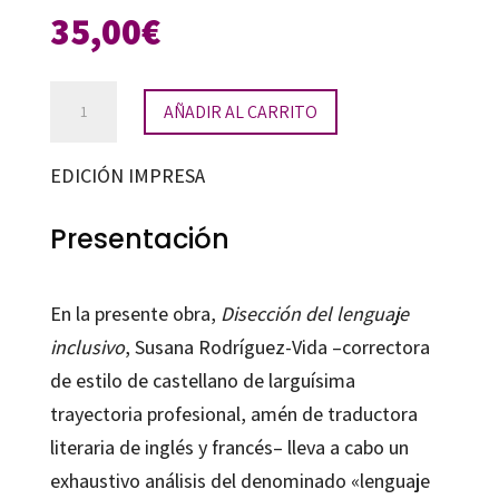
35,00
€
Disección
AÑADIR AL CARRITO
del
lenguaje
EDICIÓN IMPRESA
inclusivo
cantidad
Presentación
En la presente obra,
Disección del lenguaje
inclusivo
, Susana Rodríguez-Vida –correctora
de estilo de castellano de larguísima
trayectoria profesional, amén de traductora
literaria de inglés y francés– lleva a cabo un
exhaustivo análisis del denominado «lenguaje