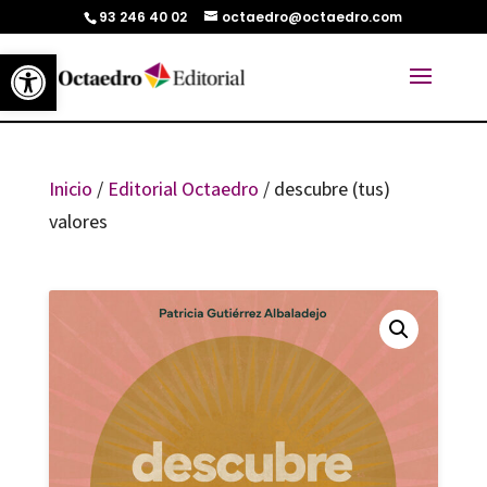
93 246 40 02
octaedro@octaedro.com
Abrir barra de herramientas
Inicio
/
Editorial Octaedro
/ descubre (tus)
valores