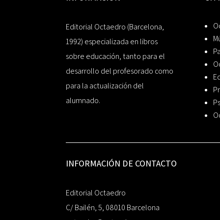
Oc
Editorial Octaedro (Barcelona,
Mú
1992) especializada en libros
P
sobre educación, tanto para el
O
desarrollo del profesorado como
Ed
para la actualización del
Pr
alumnado.
Ps
O
INFORMACIÓN DE CONTACTO
Editorial Octaedro
C/ Bailén, 5, 08010 Barcelona