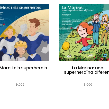
Marc i els superherois
La Marina: una
superheroïna difere
9,00
€
9,00
€