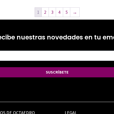
1
2
3
4
5
→
ecibe nuestras novedades en tu ema
SUSCRÍBETE
IOS DE OCTAEDRO
LEGAL