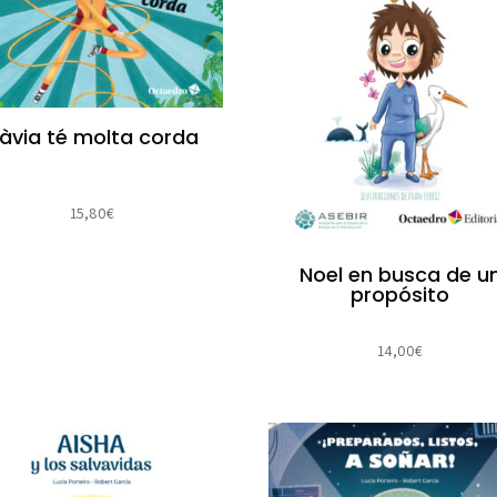
’àvia té molta corda
15,80
€
Noel en busca de u
propósito
14,00
€