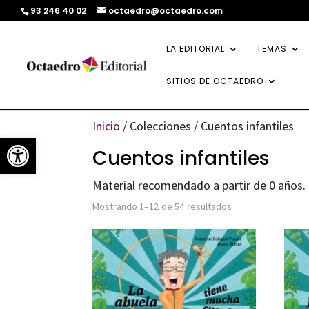
93 246 40 02
octaedro@octaedro.com
LA EDITORIAL
TEMAS
SITIOS DE OCTAEDRO
Inicio
/ Colecciones / Cuentos infantiles
Abrir barra de herramientas
Cuentos infantiles
Material recomendado a partir de 0 años.
Ordenado
Mostrando 1–12 de 54 resultados
por
los
últimos