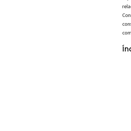
rel
Con
con
com
Ín
Albert
97884
97884
42206
42206