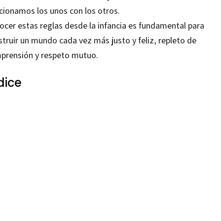
acionamos los unos con los otros.
ocer estas reglas desde la infancia es fundamental para
struir un mundo cada vez más justo y feliz, repleto de
prensión y respeto mutuo.
dice
 Llinares; Dulce Seabra; Sérgio Maciel
99214047
99216720
-0
-1