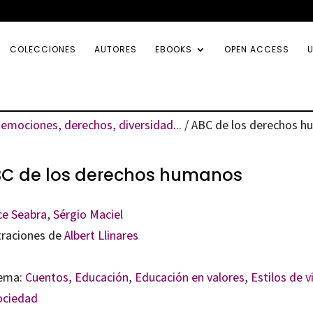
COLECCIONES
AUTORES
EBOOKS
OPEN ACCESS
U
emociones, derechos, diversidad...
/ ABC de los derechos 
C de los derechos humanos
ce Seabra
,
Sérgio Maciel
straciones de
Albert Llinares
ema:
Cuentos
,
Educación
,
Educación en valores
,
Estilos de v
ociedad