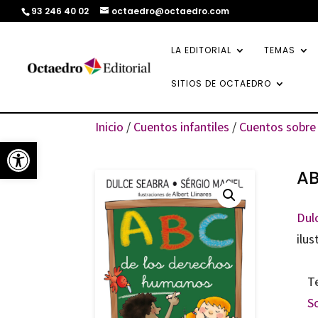
93 246 40 02
octaedro@octaedro.com
LA EDITORIAL
TEMAS
SITIOS DE OCTAEDRO
Inicio
/
Cuentos infantiles
/
Cuentos sobre 
Abrir barra de herramientas
AB
Dul
ilu
T
S