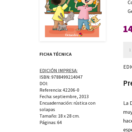
C
G
1
ABC
FICHA TÉCNICA
de
los
EDI
EDICIÓN IMPRESA:
der
ISBN: 9788499214047
hum
Pr
DOI:
can
Referencia: 42206-0
Fecha: septiembre, 2013
La 
Encuadernación: rústica con
solapas
muy
Tamaño: 18 x 28 cm.
hac
Páginas: 64
esp