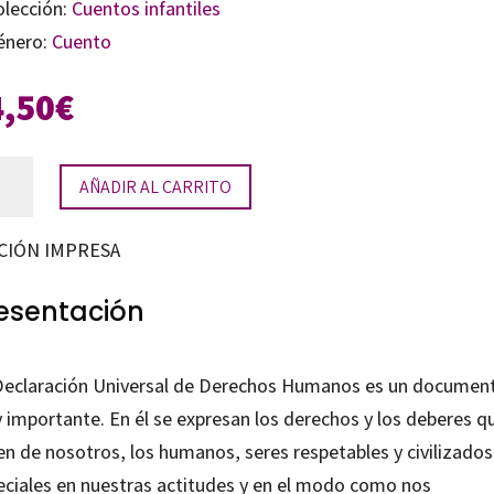
olección:
Cuentos infantiles
énero:
Cuento
4,50
€
AÑADIR AL CARRITO
CIÓN IMPRESA
echos
anos
esentación
tidad
Declaración Universal de Derechos Humanos es un documen
 importante. En él se expresan los derechos y los deberes q
en de nosotros, los humanos, seres respetables y civilizados
eciales en nuestras actitudes y en el modo como nos