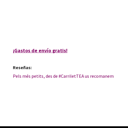
Lourdes Rius Ortiz
9788499219875
85266-0
¡Gastos de envío gratis!
Reseñas:
Pels més petits, des de #CarriletTEA us recomanem