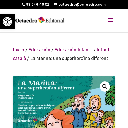
93 246 40 02
octaedro@octaedro.com
Abrir barra de herramientas
Inicio
/
Educación
/
Educación Infantil
/
Infantil
català
/ La Marina: una superheroïna diferent