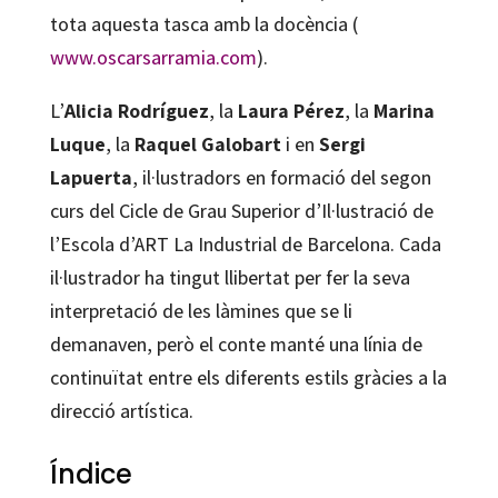
tota aquesta tasca amb la docència (
www.oscarsarramia.com
).
L’
Alicia Rodríguez
, la
Laura Pérez
, la
Marina
Luque
, la
Raquel Galobart
i en
Sergi
Lapuerta
, il·lustradors en formació del segon
curs del Cicle de Grau Superior d’Il·lustració de
l’Escola d’ART La Industrial de Barcelona. Cada
il·lustrador ha tingut llibertat per fer la seva
interpretació de les làmines que se li
demanaven, però el conte manté una línia de
continuïtat entre els diferents estils gràcies a la
direcció artística.
Índice