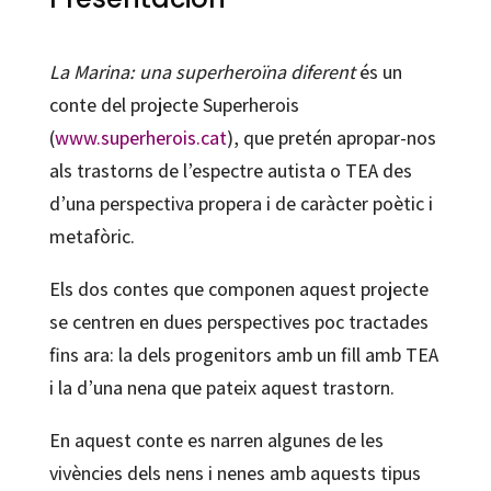
cantidad
La Marina: una superheroïna diferent
és un
conte del projecte Superherois
(
www.superherois.cat
), que pretén apropar-nos
als trastorns de l’espectre autista o TEA des
d’una perspectiva propera i de caràcter poètic i
metafòric.
Els dos contes que componen aquest projecte
se centren en dues perspectives poc tractades
fins ara: la dels progenitors amb un fill amb TEA
i la d’una nena que pateix aquest trastorn.
En aquest conte es narren algunes de les
vivències dels nens i nenes amb aquests tipus