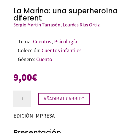
La Marina: una superheroïna
diferent
Sergio Martín Tarrasón
, Lourdes Rius Ortiz.
Tema:
Cuentos
,
Psicología
Colección:
Cuentos infantiles
Género:
Cuento
9,00
€
La
AÑADIR AL CARRITO
Marina:
una
EDICIÓN IMPRESA
superheroïna
diferent
Presentación