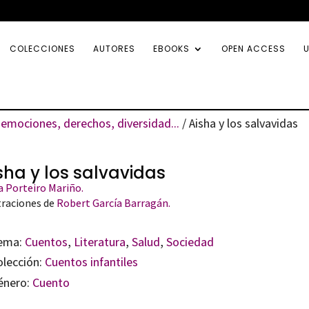
COLECCIONES
AUTORES
EBOOKS
OPEN ACCESS
U
emociones, derechos, diversidad...
/ Aisha y los salvavidas
sha y los salvavidas
a Porteiro Mariño.
traciones de
Robert García Barragán.
ema:
Cuentos
,
Literatura
,
Salud
,
Sociedad
olección:
Cuentos infantiles
énero:
Cuento