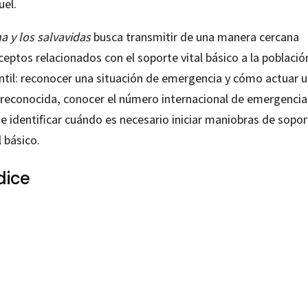
uel.
a y los salvavidas
busca transmitir de una manera cercana
eptos relacionados con el soporte vital básico a la població
antil: reconocer una situación de emergencia y cómo actuar 
 reconocida, conocer el número internacional de emergencia
e identificar cuándo es necesario iniciar maniobras de sopo
l básico.
dice
Porteiro Mariño; Robert García Barragán (Ilustrador)
17667801
-0