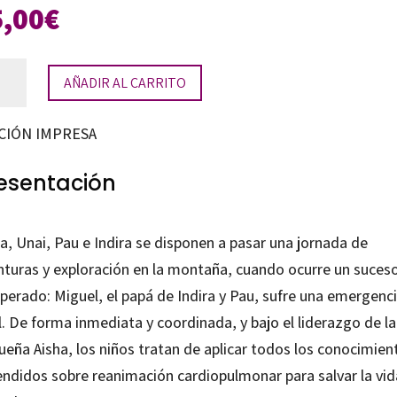
5,00
€
ha
AÑADIR AL CARRITO
CIÓN IMPRESA
avidas
tidad
esentación
a, Unai, Pau e Indira se disponen a pasar una jornada de
nturas y exploración en la montaña, cuando ocurre un suces
perado: Miguel, el papá de Indira y Pau, sufre una emergenc
l. De forma inmediata y coordinada, y bajo el liderazgo de la
ueña Aisha, los niños tratan de aplicar todos los conocimien
endidos sobre reanimación cardiopulmonar para salvar la vid