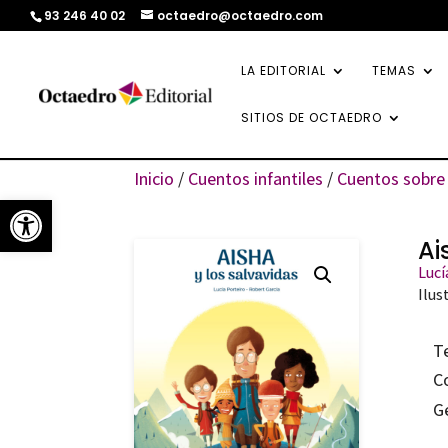
93 246 40 02
octaedro@octaedro.com
LA EDITORIAL
TEMAS
SITIOS DE OCTAEDRO
Inicio
/
Cuentos infantiles
/
Cuentos sobre 
Abrir barra de herramientas
Ai
Lucí
Ilus
T
C
G