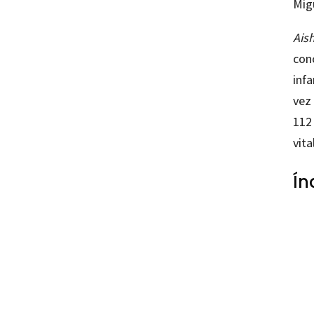
Mig
Aish
conc
inf
vez
112 
vita
Ín
Lucía 
97884
42216