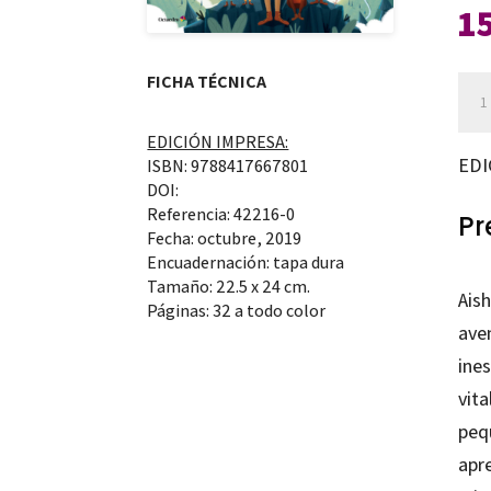
1
FICHA TÉCNICA
Ais
y
EDICIÓN IMPRESA:
los
EDI
ISBN: 9788417667801
salv
DOI:
Referencia: 42216-0
can
Pr
Fecha: octubre, 2019
Encuadernación: tapa dura
Tamaño: 22.5 x 24 cm.
Aish
Páginas: 32 a todo color
ave
ines
vita
peq
apr