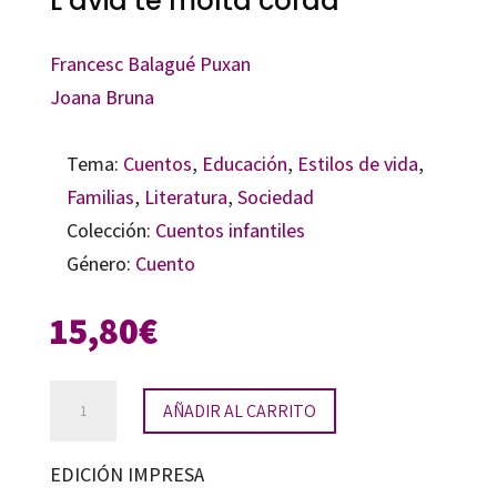
L’àvia té molta corda
Francesc Balagué Puxan
Joana Bruna
Tema:
Cuentos
,
Educación
,
Estilos de vida
,
Familias
,
Literatura
,
Sociedad
Colección:
Cuentos infantiles
Género:
Cuento
15,80
€
L’àvia
AÑADIR AL CARRITO
té
molta
EDICIÓN IMPRESA
corda