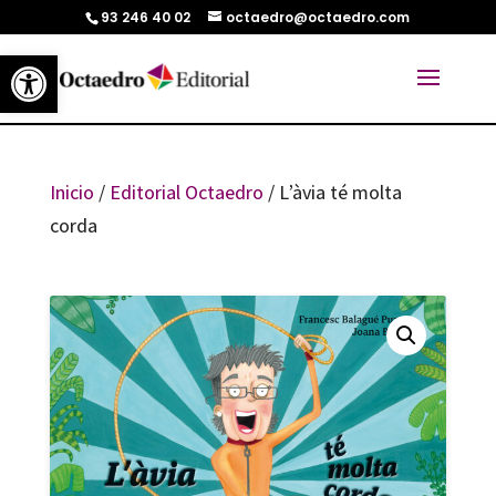
93 246 40 02
octaedro@octaedro.com
Abrir barra de herramientas
Inicio
/
Editorial Octaedro
/ L’àvia té molta
corda