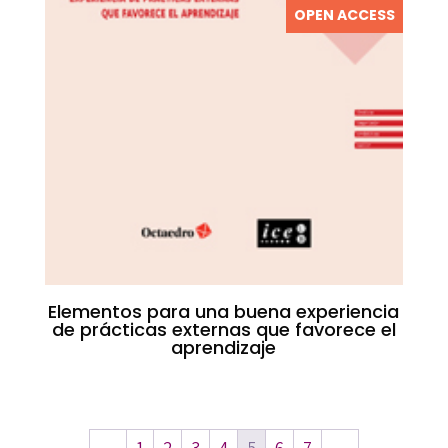
OPEN ACCESS
Elementos para una buena experiencia
de prácticas externas que favorece el
aprendizaje
←
1
2
3
4
5
6
7
→