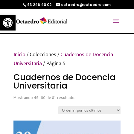
93 246 40 02
octaedro@octaedro.com
Abrir barra de herramientas
Inicio
/ Colecciones /
Cuadernos de Docencia
Universitaria
/ Página 5
Cuadernos de Docencia
Universitaria
Ordenado
Mostrando 49–60 de 81 resultados
por
los
últimos