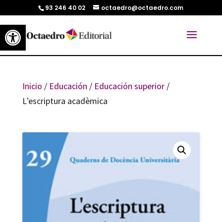
93 246 40 02
octaedro@octaedro.com
Abrir barra de herramientas
Inicio
/
Educación
/
Educación superior
/
L’escriptura acadèmica