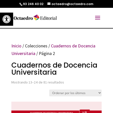
93 246 40 02
octaedro@octaedro.com
Abrir barra de herramientas
Inicio
/ Colecciones /
Cuadernos de Docencia
Universitaria
/ Página 2
Cuadernos de Docencia
Universitaria
Ordenado
Mostrando 13–24 de 81 resultados
por
los
últimos