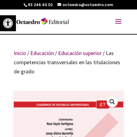
93 246 40 02
octaedro@octaedro.com
Abrir barra de herramientas
Inicio
/
Educación
/
Educación superior
/ Las
competencias transversales en las titulaciones
de grado