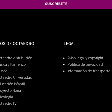
SUSCRÍBETE
IOS DE OCTAEDRO
LEGAL
taedro distribución
Aviso legal y copyright
sica y flamenco
Política de privacidad
assos
Información de transporte
ctaedro Universidad
ucación Infantil
oyecto Noria
icología
ctaedroTV