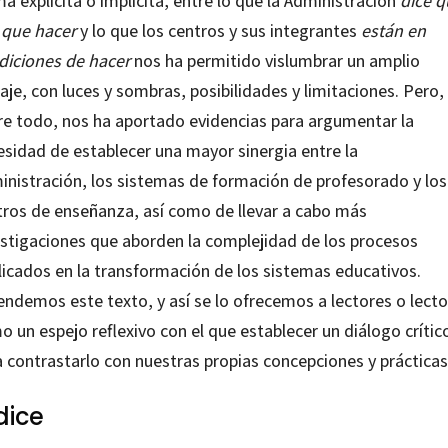
a explícita o implícita, entre lo que la Administración
dice q
 que hacer
y lo que los centros y sus integrantes
están en
diciones de hacer
nos ha permitido vislumbrar un amplio
aje, con luces y sombras, posibilidades y limitaciones. Pero,
re todo, nos ha aportado evidencias para argumentar la
esidad de establecer una mayor sinergia entre la
inistración, los sistemas de formación de profesorado y los
tros de enseñanza, así como de llevar a cabo más
estigaciones que aborden la complejidad de los procesos
licados en la transformación de los sistemas educativos.
endemos este texto, y así se lo ofrecemos a lectores o lecto
 un espejo reflexivo con el que establecer un diálogo crític
a contrastarlo con nuestras propias concepciones y prácticas
dice