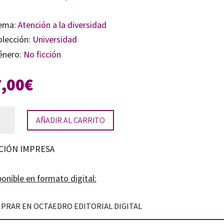
ema:
Atención a la diversidad
olección:
Universidad
énero:
No ficción
7,00
€
AÑADIR AL CARRITO
acidad
CIÓN IMPRESA
ticas,
onible en formato digital:
cia
PRAR EN OCTAEDRO EDITORIAL DIGITAL