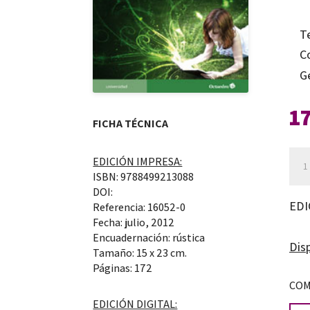
T
C
G
1
FICHA TÉCNICA
La
EDICIÓN IMPRESA:
ISBN: 9788499213088
fug
DOI:
de
EDI
Referencia: 16052-0
las
Fecha: julio, 2012
Encuadernación: rústica
polí
Disp
Tamaño: 15 x 23 cm.
la
Páginas: 172
iner
COM
de
EDICIÓN DIGITAL: