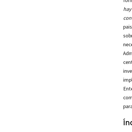
form
hay
con
pais
sob
nec
Adm
cen
inv
imp
Ent
como
par
Ín