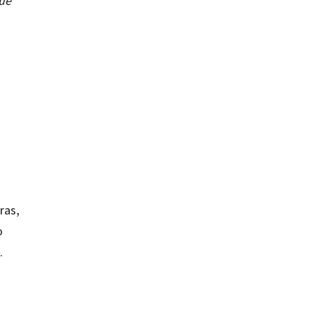
ue
ras,
o
.