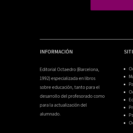
INFORMACIÓN
SIT
Oc
Editorial Octaedro (Barcelona,
Mú
1992) especializada en libros
P
sobre educación, tanto para el
O
desarrollo del profesorado como
Ed
para la actualización del
Pr
alumnado.
Ps
O