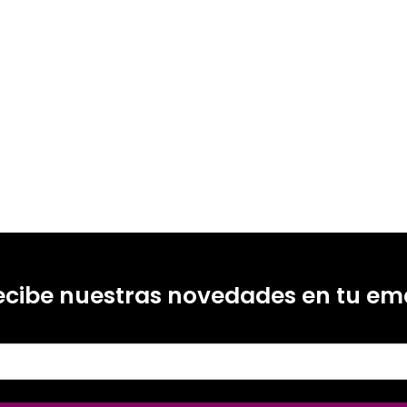
99213095
-0
-1
ecibe nuestras novedades en tu ema