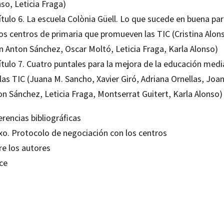
so, Leticia Fraga)
tulo 6. La escuela Colònia Güell. Lo que sucede en buena pa
os centros de primaria que promueven las TIC (Cristina Alon
n Anton Sánchez, Oscar Moltó, Leticia Fraga, Karla Alonso)
ítulo 7. Cuatro puntales para la mejora de la educación med
las TIC (Juana M. Sancho, Xavier Giró, Adriana Ornellas, Joan
on Sánchez, Leticia Fraga, Montserrat Guitert, Karla Alonso)
rencias bibliográficas
xo. Protocolo de negociación con los centros
re los autores
ce
na Alonso Cano; Juana María Sancho-Gil
99213088