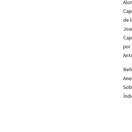
Alon
Capí
de l
Joa
Cap
por 
Ant
Refe
Ane
Sob
Índi
Cristi
97884