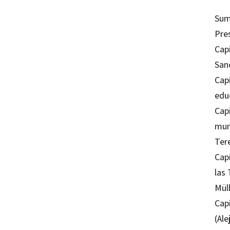
Sum
Pre
Cap
San
Capí
edu
Capí
mun
Ter
Capí
las
Müll
Cap
(Al