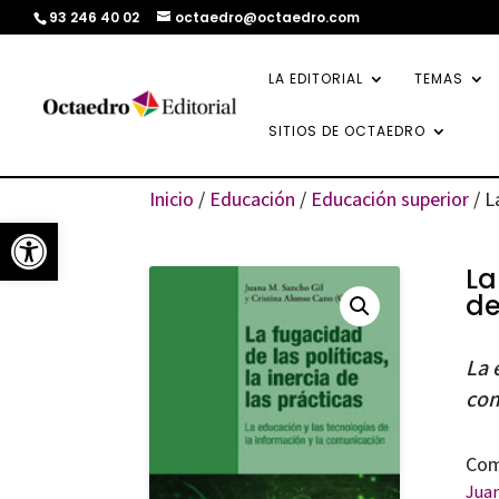
93 246 40 02
octaedro@octaedro.com
LA EDITORIAL
TEMAS
SITIOS DE OCTAEDRO
Inicio
/
Educación
/
Educación superior
/ L
Abrir barra de herramientas
La
de
La 
com
Com
Juan