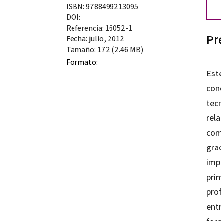
ISBN: 9788499213095
las
DOI:
prác
Referencia: 16052-1
Pr
can
Fecha: julio, 2012
Tamaño: 172 (2.46 MB)
Formato:
Est
cono
tecn
rela
comu
grad
imp
prim
prof
entr