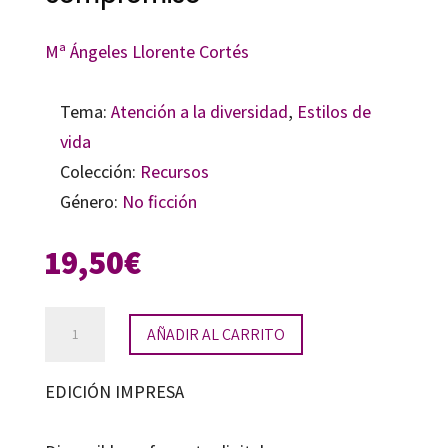
Mª Ángeles Llorente Cortés
Tema:
Atención a la diversidad
,
Estilos de
vida
Colección:
Recursos
Género:
No ficción
19,50
€
Escuela
AÑADIR AL CARRITO
pública:
dignidad
EDICIÓN IMPRESA
y
compromiso