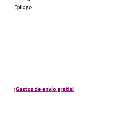
Epílogo
Mª Ángeles Llorente Cortés
9788499217161
9788499217178
13150-0
13150-1
¡Gastos de envío gratis!