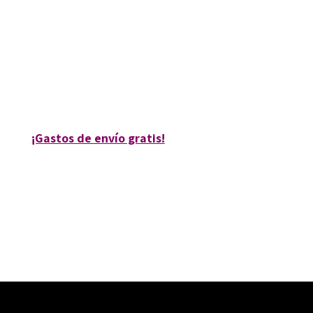
9788499217451
9788499217468
10440-0
10440-1
¡Gastos de envío gratis!