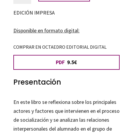
enfoque
educativo
EDICIÓN IMPRESA
para
prevenir
Disponible en formato digital:
la
violencia
COMPRAR EN OCTAEDRO EDITORIAL DIGITAL
en
PDF
9.5€
la
escuela
cantidad
Presentación
En este libro se reflexiona sobre los principales
actores y factores que intervienen en el proceso
de socialización y se analizan las relaciones
interpersonales del alumnado en el grupo de