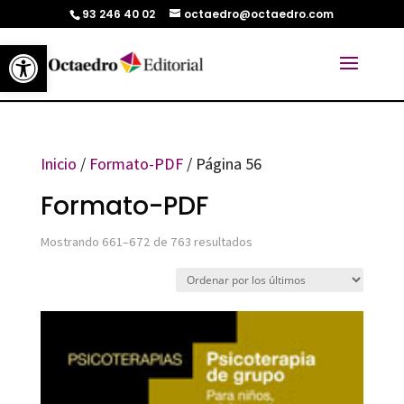
93 246 40 02
octaedro@octaedro.com
Abrir barra de herramientas
Inicio
/
Formato-PDF
/ Página 56
Formato-PDF
Ordenado
Mostrando 661–672 de 763 resultados
por
los
últimos