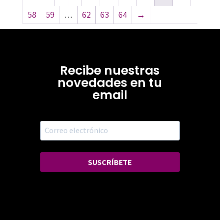
58
59
…
62
63
64
→
Recibe nuestras
novedades en tu
email
SUSCRÍBETE