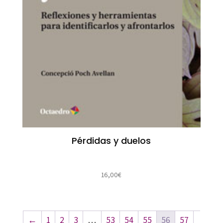
Pérdidas y duelos
16,00
€
←
1
2
3
…
53
54
55
56
57