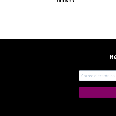
activos
R