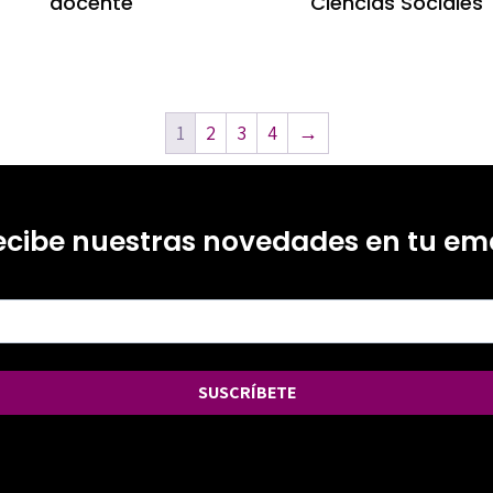
docente
Ciencias Sociales
1
2
3
4
→
ecibe nuestras novedades en tu ema
SUSCRÍBETE