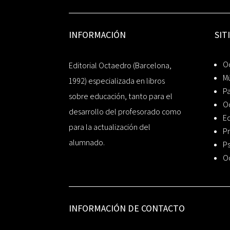
INFORMACIÓN
SIT
Oc
Editorial Octaedro (Barcelona,
Mú
1992) especializada en libros
P
sobre educación, tanto para el
O
desarrollo del profesorado como
Ed
para la actualización del
Pr
alumnado.
Ps
O
INFORMACIÓN DE CONTACTO