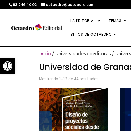
93 246 40 02
octaedro@octaedro.com
LA EDITORIAL
TEMAS
SITIOS DE OCTAEDRO
Inicio
/ Universidades coeditoras / Univer
Abrir barra de herramientas
Universidad de Gran
Ordenado
Mostrando 1–12 de 44 resultados
por
los
últimos